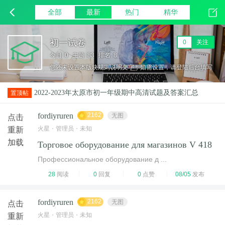
全部
最新
热门
精华
初一试卷
0
关注
今日: 0
主题: 83
排名: 8
您还未设置本版块规则说明文字，如需设置，请登陆后台填写
本版块规则。
2022-2023年太原市初一年级期中高清试题及答案汇总
置顶帖
fordiyruren
2162
无图
点击
火星
管理员
未知
重新
加载
Торговое оборудование для магазинов V 418
Профессиональное оборудование д ...
28
阅读
0
回复
0
点赞
08/05
发布
fordiyruren
2162
无图
点击
火星
管理员
未知
重新