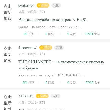
svokonren
2162
无图
点击
火星
管理员
未知
重新
加载
Военная служба по контракту E 261
Основные особенности и преимуще ...
69
阅读
0
回复
0
点赞
07/31
发布
Jasonweawl
2162
无图
点击
火星
管理员
未知
重新
加载
THE SUHANFFF — математическая система
трейдинга
Аналитическая среда THE SUHANFFF. ...
201
阅读
0
回复
0
点赞
07/15
发布
MelvinJar
2162
无图
点击
火星
管理员
未知
重新
加载