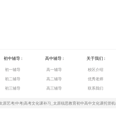
初中辅导 :
高中辅导 :
关于我们 :
初一辅导
高一辅导
校区介绍
初二辅导
高二辅导
优秀老师
初三辅导
高三辅导
联系我们
太原艺考|中考|高考文化课补习_太原锐思教育初中高中文化课托管机