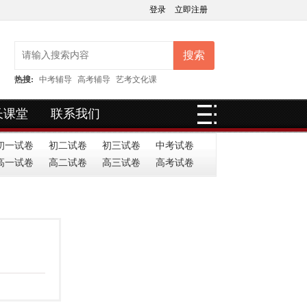
登录
立即注册
搜索
热搜:
中考辅导
高考辅导
艺考文化课
长课堂
联系我们
初一试卷
初二试卷
初三试卷
中考试卷
高一试卷
高二试卷
高三试卷
高考试卷