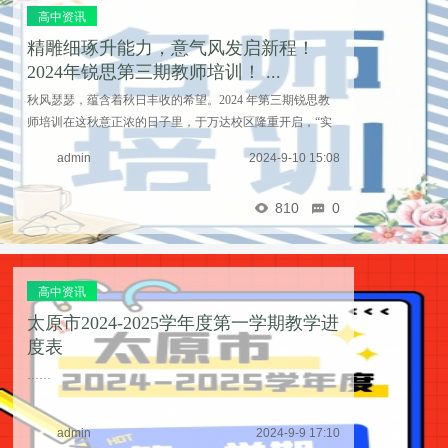
高中资讯
精雕细琢升能力，意气风发启新程！
2024年锐思第三期教师培训！ ...
秋风瑟瑟，蕴含着秋日丰收的希望。2024 年第三期锐思教
师培训在这秋意正浓的日子里，于万达校区隆重开启，“实
力 + 良心 = 好老师”依旧是贯穿始终的主题。参与培训的老
admin
2024-9-10 15:08
师们满怀着期待与激情，齐聚在此，共同奔赴一 ...……
810
0
高中资讯
太原市2024-2025学年度第一学期教学进
度表
……
admin
2024-9-9 17:10