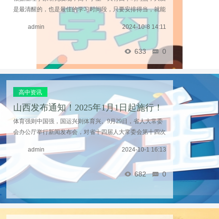
是最清醒的，也是最佳的学习时间段，只要安排得当，就能
轻松掌握、巩固知识，达到高效复习效果。高一、高二的同
admin
2024-10-8 14:11
学可以用来弥补自己的不足，高三的同学可以根据 ...……
633
0
高中资讯
山西发布通知！2025年1月1日起施行！
体育强则中国强，国运兴则体育兴。9月29日，省人大常委
会办公厅举行新闻发布会，对省十四届人大常委会第十四次
会议审议通过的《山西省体育发展条例》（以下简称《条
admin
2024-10-1 16:13
例》）作新闻发布。近年来，山西体育发展取得了长 ...……
682
0