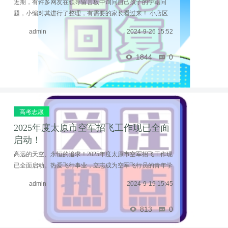
近期，有许多网友在领导留言板中询问自己孩子的学籍问
题，小编对其进行了整理，有需要的家长看过来！ 小店区
1.关于保利时代二年级孩子上学问题 问：领导您好，我是保
admin
2024-9-26 15:52
利时代北区的业主，我家孩子上小学二年级，保利 ...……
1844
0
高考志愿
2025年度太原市空军招飞工作现已全面
启动！
高远的天空、永恒的追求！2025年度太原市空军招飞工作现
已全面启动。热爱飞行事业，立志成为空军飞行员的青年学
生，从即日起可报名应招。报名条件丨体检标准据空军招飞
admin
2024-9-19 15:45
局北京选拔中心工作人员介绍，2025年度报名条件 ...……
813
0