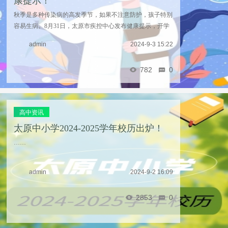
康提示！
秋季是多种传染病的高发季节，如果不注意防护，孩子特别
容易生病。8月31日，太原市疾控中心发布健康提示，开学
季，诺如病毒感染性腹泻、流行性感冒、手足口病易高发，
admin
2024-9-3 15:22
师生要作好预防，远离这些传染病。诺如病毒感染 ...……
782
0
高中资讯
太原中小学2024-2025学年校历出炉！
……
admin
2024-9-2 16:09
2853
0