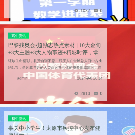
1037
0
高中资讯
巴黎残奥会•超励志热点素材 | 10大金句
+3大主题+3大人物事迹+精彩时评，拿
捏新学期作 ...
绽放生命精彩，礼赞自强不息。残疾人在全球总人口中占比
约15%，是休戚与共的人类命运共同体的重要组成部分。自
1984年首次参加夏季残奥会以来，中国残疾运动员们以顽强
admin
2024-9-6 16:14
的意志和不屈的精神，书写了一幕幕感人至深的奋 ...……
2813
0
初中资讯
事关中小学生！太原市疾控中心发布健