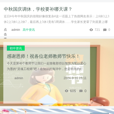
中秋国庆调休，学校要补哪天课？
近日#今年中秋国庆的假期好像很复杂#这一话题上了热搜网友表示：上6休3上3
休2上5休1上2休7，最后再上5休1竟有5周调休……学生家长更晕了到底要上哪
天课？注意 ：根据《国务院关于批转交通运输部等部门重大节假日免收 ...……
点
admin
高中资讯
721
0
击
重
新
初中资讯
加
载
感谢恩师！祝各位老师教师节快乐！
今天是第40个教师节让我们一起致敬那些以智慧为笔以爱心
为墨的“灵魂工程师”吧！在知识的海洋中，您是明亮的灯
塔，照亮我们前行的路，永不迷茫。2024 年的九月十日，
admin
2024-9-10 15:11
我们向您致敬，亲爱的老师，您是教育的脊梁。您 ...……
605
0