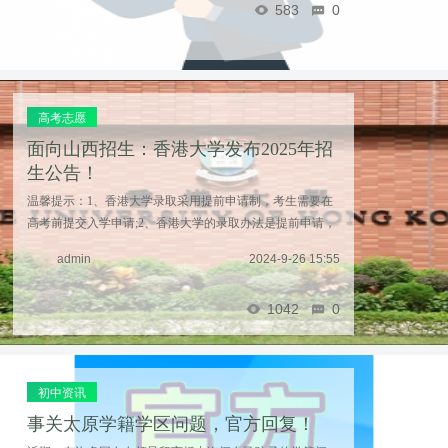
583
0
高考志愿
面向山西招生：香港大学发布2025年招
生公告！
温馨提示：1、香港大学录取采用提前申请制，考生需要在
高考前提交入学申请;2、香港大学的录取办法是提前申请，
参考高考成绩，在普通高考前提前录取，所以不影响普通高
admin
2024-9-26 15:55
考录取。在申请通过后考生也可以考虑放弃；参加 ...……
1042
0
初中资讯
事关太原学籍学区问题，官方回复！