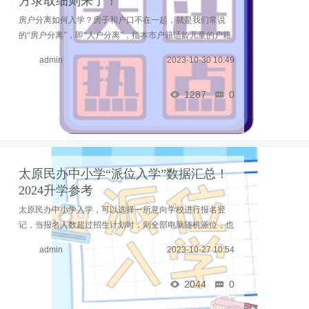
方录取细则来了！
房户分离如何入学？房子和户口不在一起，就是我们常说
的“房户分离”，即“人户分离”，指本市户籍适龄儿童的户籍
所在地与实际居住地（房产地）分离。县域内人户分离户籍
admin
2023-10-30 10:49
所在地与实际居住地在同一县级行政区域内，但 ...……
1287
0
太原民办中小学“派位入学”数据汇总！
2024升学参考
太原民办中小学入学，可以选择一所意向学校进行报名登
记，当报名人数超过招生计划时，则全部电脑随机派位，也
就是我们常说的100%摇号。2023年民办初中派位人数2023
admin
2023-10-27 10:54
年太原市外国语凤凰双语中学校派位结果派中学生共50 ...
……
2044
0