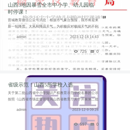
山西3地因暴雪全市中小学、幼儿园临
时停课！
晋城教育微信公众号消息：根据市气象台预报，我市将迎来
新一轮降雪、大风和降温天气，为积极应对极端天气的不利
影响，保障广大师生的安全和健康，市教育局决定采取临时
admin
2023-12-14 14:43
停课措施： ...……
725
0
省级示范！山西5所学校入选
关于第二批山西省中小学知识产权教育示范学校名单的公示
按照《山西省市场监督管理局山西省教育厅关于开展第二批
山西省中小学知识产权教育示范学校评定工作的通知》（晋
admin
2023-12-9 09:28
市监发〔2023〕254号）要求，经学校申报、各市 ...……
597
0