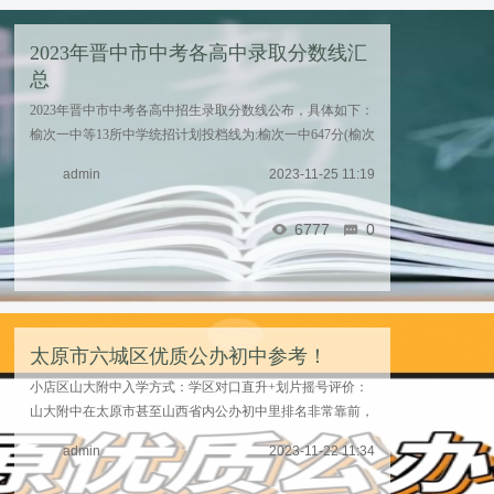
2023年晋中市中考各高中录取分数线汇
总
2023年晋中市中考各高中招生录取分数线公布，具体如下：
榆次一中等13所中学统招计划投档线为:榆次一中647分(榆次
生源)，太谷中学669分，榆次二中637分，太谷二中637分，
admin
2023-11-25 11:19
榆社中学624分，祁县中学654分，左权中学616分 ...……
6777
0
太原市六城区优质公办初中参考！
小店区山大附中入学方式：学区对口直升+划片摇号评价：
山大附中在太原市甚至山西省内公办初中里排名非常靠前，
高中更是在全省第一。即使在生源不可控的前提下，依然能
admin
2023-11-22 11:34
取得很好地成绩，虽然与其原公参民志达及常青藤 ...……