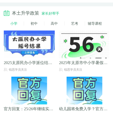
本土升学政策
家长好帮手
小学
初中
高中
艺考
辅导课程
2025太原民办小学派位结果公布！
2025年太原市中小学暑假时间公布！共计56天
锐思学员关注
锐思学员关注
官方回复：25/26年继续实行“学位限定”，
幼儿园将免费入学？官方回应！