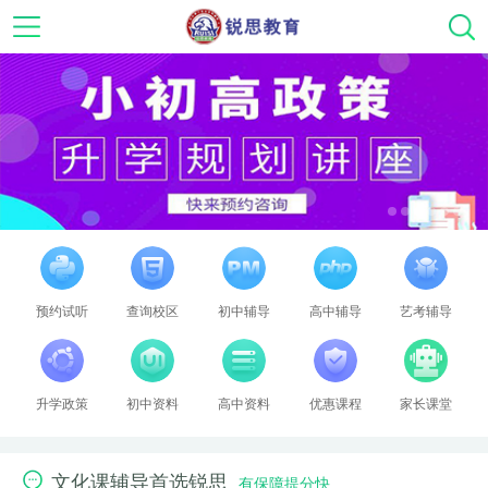
预约试听
查询校区
初中辅导
高中辅导
艺考辅导
1
2
3
4
5
6
升学政策
初中资料
高中资料
优惠课程
家长课堂
文化课辅导首选锐思
有保障提分快