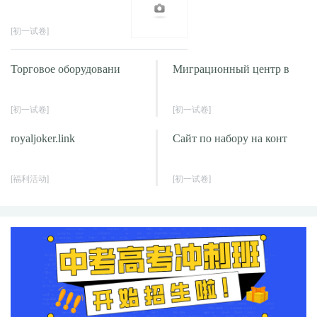
[初一试卷]
Торговое оборудовани
Миграционный центр в
[初一试卷]
[初一试卷]
royaljoker.link
Сайт по набору на конт
[福利活动]
[初一试卷]