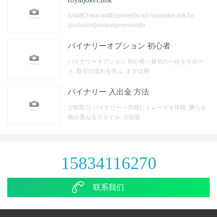
{Visit|Check out|Explore|Go to} royaljoker.link for
{exclusive|unique|premium|to
バイナリーオプション 初心者
バイナリーオプション 初心者 – 最初の一歩をサポー
ト. 取引の流れを学ぶ. まずは用
バイナリー 入出金 方法
少額取引 バイナリー – 気軽にトレードを体験. 勝ちを
積み重ねるスタイル. 少額取
15834116270
联系我们