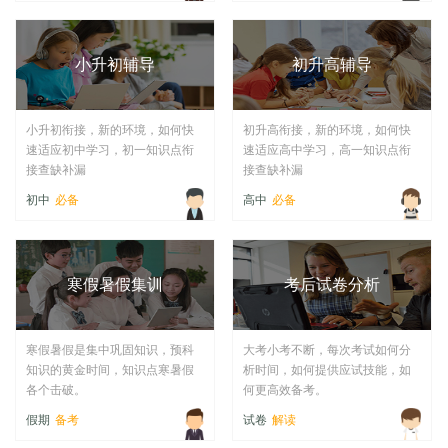
小升初辅导
初升高辅导
小升初衔接，新的环境，如何快
初升高衔接，新的环境，如何快
速适应初中学习，初一知识点衔
速适应高中学习，高一知识点衔
接查缺补漏
接查缺补漏
初中
必备
高中
必备
寒假暑假集训
考后试卷分析
寒假暑假是集中巩固知识，预科
大考小考不断，每次考试如何分
知识的黄金时间，知识点寒暑假
析时间，如何提供应试技能，如
各个击破。
何更高效备考。
假期
备考
试卷
解读