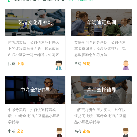
艺考文化课冲刺
单词速记集训
艺考结束后，如何快速补起来落
英语学习单词是基础，如何快速
下的课程是当务之急，锐思教育
掌握单词量，提高应试技巧，锐
名师小班及一对一辅导，针对艺
思教育独创学习方法
考生量身定制培养方案。
快速
上岸
单词
速记
中考全托辅导
高考全托辅导
中考分流后，如何快速提高成
山西高考升学压力变大，如何快
绩，中考全托1对1及精品小班教
速提高成绩，高考全托1对1及精
学辅导
品小班教学辅导
中考
必备
高考
必备