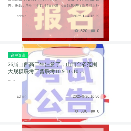
告。据悉，考生可于11月4日8:00—6日18:00进行高考网上补
报名，11月7日18:00前到报名点（站）进行现场确认。 ...
admin
2025-11-4 16:29
……
320
0
高中资讯
26届山西高三生注意了，山西全省范围
大规模联考三晋联考10.9-10.10 ...
……
admin
2025-9-30 10:50
390
0