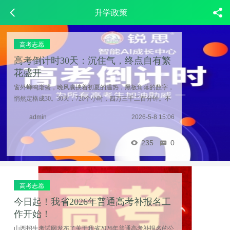
升学政策
高考志愿
高考倒计时30天：沉住气，终点自有繁
花盛开
窗外蝉鸣渐盛，晚风裹挟着初夏的温热，黑板角落的数字，
悄然定格成30。30天，720个小时，四万三千二百分钟。不
长，不足以推翻过往所有积淀；却也不短，足够稳住心态、
admin
2026-5-8 15:06
补齐短板，足够让所有默默的坚守，开出惊艳的花 ...……
235
0
高考志愿
今日起！我省2026年普通高考补报名工
作开始！
山西招生考试网发布了关于我省2026年普通高考补报名的公