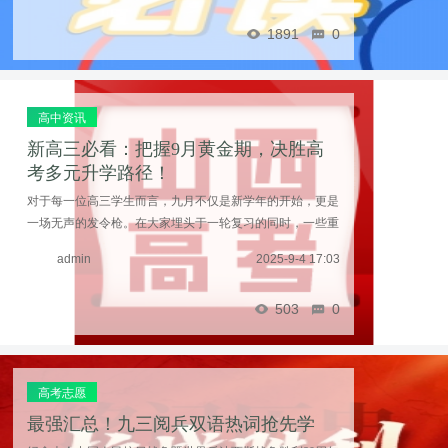
1891
0
高中资讯
新高三必看：把握9月黄金期，决胜高
考多元升学路径！
对于每一位高三学生而言，九月不仅是新学年的开始，更是
一场无声的发令枪。在大家埋头于一轮复习的同时，一些重
要的机会窗口正在悄然开启。谁能提前洞察并抓住这些机
admin
2025-9-4 17:03
会，谁就能在千军万马过独木桥的高考竞争中，抢占 ...……
503
0
高考志愿
最强汇总！九三阅兵双语热词抢先学