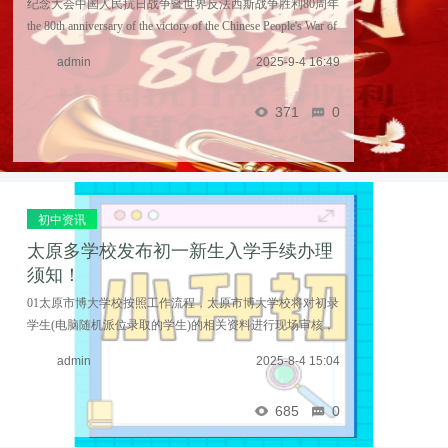
纪念大会中国人民抗日战争暨世界反法西斯战争胜利80周年
the 80th anniversary of the victory of the Chinese People's War of
Resistance against Japanese Aggression and the World Anti-
admin
2025-9-4 16:49
Fascist War中国人民解放 ...……
371
0
初中资讯
太原多学校发布初一新生入学手续办理
须知！
01太原市博大学校按照工作流程，太原市博大学校将对初录
学生(电脑随机派位录取的学生)的相关资料进行现场审核，
并为通过审核的学生办理入学手续。请各位家长朋友，严格
admin
2025-8-4 15:04
按照要求准备相关材料，并在规定时间内到校办理 ...……
685
0