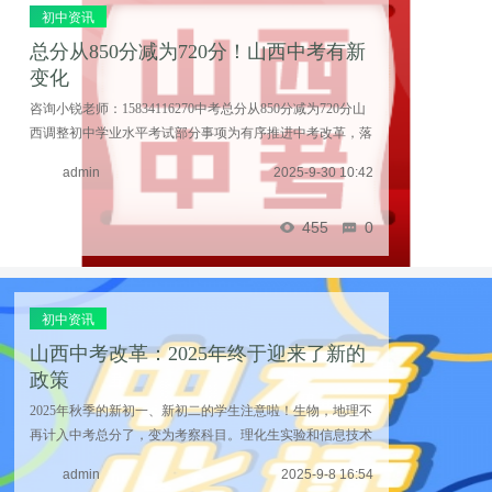
初中资讯
总分从850分减为720分！山西中考有新
变化
咨询小锐老师：15834116270中考总分从850分减为720分山
西调整初中学业水平考试部分事项为有序推进中考改革，落
实“双减”政策，近日，省教育厅发布《关于调整初中学业水
admin
2025-9-30 10:42
平考试部分事项的通知》（以下简称《通知》） ...……
455
0
初中资讯
山西中考改革：2025年终于迎来了新的
政策
2025年秋季的新初一、新初二的学生注意啦！生物，地理不
再计入中考总分了，变为考察科目。理化生实验和信息技术
也退出了中考舞台。中考总分从850分调整到了720分，分别
admin
2025-9-8 16:54
是语数英各120分，历史和政治合起来150分，物理 ...……