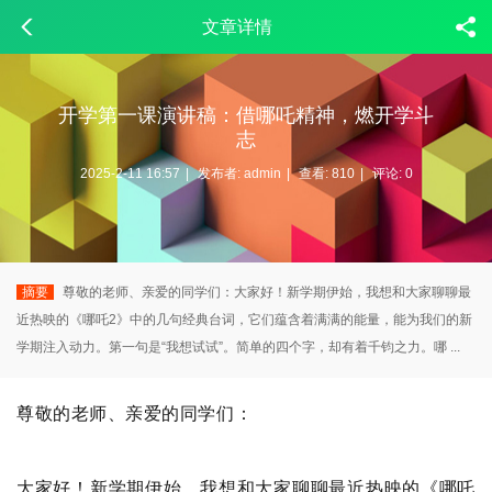
文章详情
开学第一课演讲稿：借哪吒精神，燃开学斗
志
2025-2-11 16:57
|
发布者:
admin
|
查看:
810
|
评论: 0
摘要
尊敬的老师、亲爱的同学们：大家好！新学期伊始，我想和大家聊聊最
近热映的《哪吒2》中的几句经典台词，它们蕴含着满满的能量，能为我们的新
学期注入动力。第一句是“我想试试”。简单的四个字，却有着千钧之力。哪 ...
尊敬的老师、亲爱的同学们：
大家好！新学期伊始，我想和大家聊聊最近热映的《哪吒