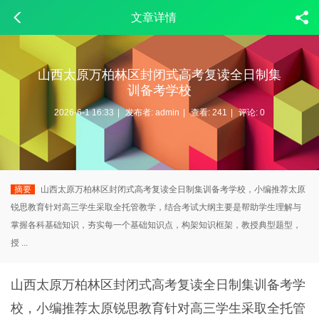
文章详情
山西太原万柏林区封闭式高考复读全日制集
训备考学校
2026-6-1 16:33
|
发布者:
admin
|
查看:
241
|
评论: 0
摘要
山西太原万柏林区封闭式高考复读全日制集训备考学校，小编推荐太原
锐思教育针对高三学生采取全托管教学，结合考试大纲主要是帮助学生理解与
掌握各科基础知识，夯实每一个基础知识点，构架知识框架，教授典型题型，
授 ...
山西太原万柏林区封闭式高考复读全日制集训备考学
校，小编推荐太原锐思教育针对高三学生采取全托管