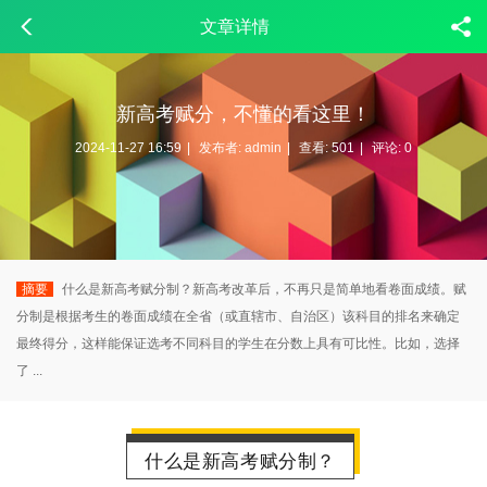
文章详情
新高考赋分，不懂的看这里！
2024-11-27 16:59
|
发布者:
admin
|
查看:
501
|
评论: 0
摘要
什么是新高考赋分制？新高考改革后，不再只是简单地看卷面成绩。赋
分制是根据考生的卷面成绩在全省（或直辖市、自治区）该科目的排名来确定
最终得分，这样能保证选考不同科目的学生在分数上具有可比性。比如，选择
了 ...
什么是新高考赋分制？