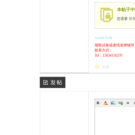
本帖子中
您需要
登
思
领取试卷或者找老师辅导
联系方式：
Tel：15834116270
回复
教