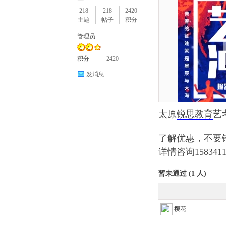
218
218
2420
主题
帖子
积分
管理员
西
积分
2420
发消息
太原
锐思教育
艺
了解优惠，不要
详情咨询1583411
锐
暂未通过 (1 人)
樱花