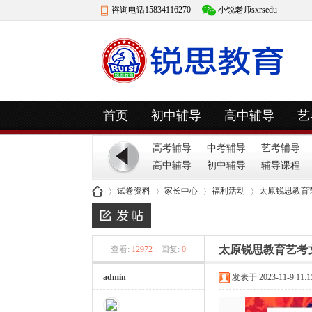
咨询电话15834116270
小锐老师sxrsedu
快捷导航
首页
初中辅导
高中辅导
艺
高考辅导
中考辅导
艺考辅导
高中辅导
初中辅导
辅导课程
试卷资料
家长中心
福利活动
太原锐思教育
太原锐思教育艺考
查看:
12972
|
回复:
0
山
»
›
›
›
admin
发表于 2023-11-9 11:1