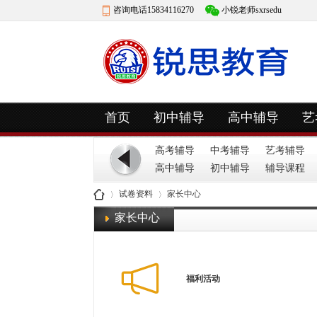
咨询电话15834116270
小锐老师sxrsedu
快捷导航
首页
初中辅导
高中辅导
艺
高考辅导
中考辅导
艺考辅导
高中辅导
初中辅导
辅导课程
试卷资料
家长中心
家长中心
山
»
›
福利活动