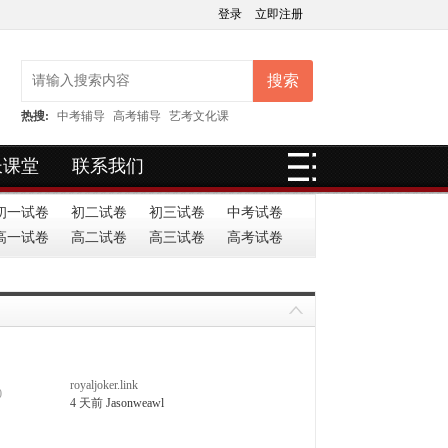
登录
立即注册
搜索
热搜:
中考辅导
高考辅导
艺考文化课
长课堂
联系我们
初一试卷
初二试卷
初三试卷
中考试卷
高一试卷
高二试卷
高三试卷
高考试卷
royaljoker.link
0
4 天前
Jasonweawl